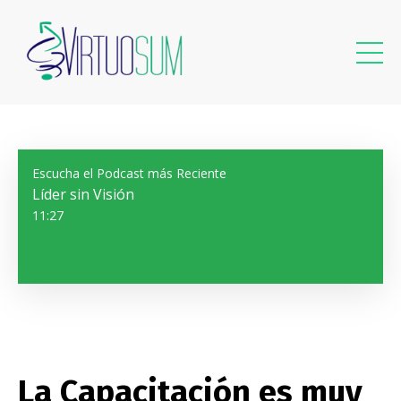
Escucha el Podcast más Reciente
Líder sin Visión
11:27
La Capacitación es muy