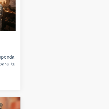
sponda,
para tu