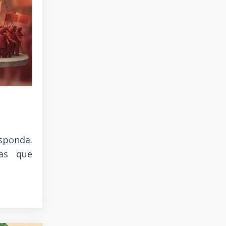
sponda.
eas que