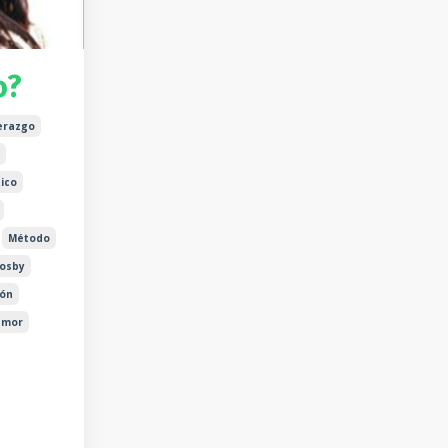
o?
derazgo
ico
Método
rosby
ión
umor