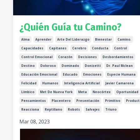
¿Quién Guía tu Camino?
Alma
Aprender
Arte Del Liderazgo
Bienestar
Camino.
Capacidades
Capitanes
Cerebro
Conducta
Control
Control Emocional
Corazón
Decisiones
Desbordamientos
Destino
Doloroso
Dominado
Donizetti
Dr. Paul Mclean
Educación Emocional
Educado
Emociones
Especie Humana
Felicidad
Humanos
Inteligencia Artificial
Javier Camarena
Límbico
Met De Nueva York
Meta
Neocórtex
Oportunidad
Pensamientos
Placentero
Presentación
Primitivo
Product
Reacciona
Reptiliano
Robots
Salvajes
Triuno
Mar 08, 2023