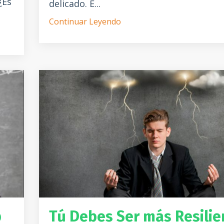
¿Es
delicado. E...
Continuar Leyendo
p
Tú Debes Ser más Resilie