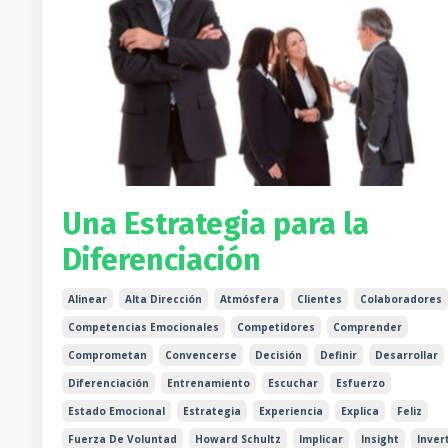
Una Estrategia para la
Diferenciación
Alinear
Alta Dirección
Atmósfera
Clientes
Colaboradores
Competencias Emocionales
Competidores
Comprender
Comprometan
Convencerse
Decisión
Definir
Desarrollar
Diferenciación
Entrenamiento
Escuchar
Esfuerzo
Estado Emocional
Estrategia
Experiencia
Explica
Feliz
Fuerza De Voluntad
Howard Schultz
Implicar
Insight
Invert