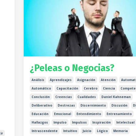
¿Peleas o Negocias?
Análisis
Aprendizajes
Asignación
Atención
Automat
Automático
Capacitación
Cerebro
Ciencia
Compete
Conclusión
Creencias
Cualidades
Daniel Kahneman
Deliberativo
Destrezas
Discernimiento
Discusión
D
Educación
Emocional
Entendimiento
Entrenamiento
Hallazgos
Impulso
Impulsos
Inspiración
Intelectual
Intrascendente
Intuitivo
Juicio
Lógico
Memoria
ir