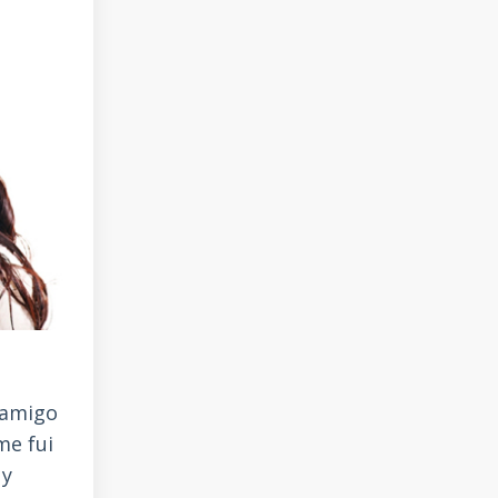
 amigo
me fui
uy