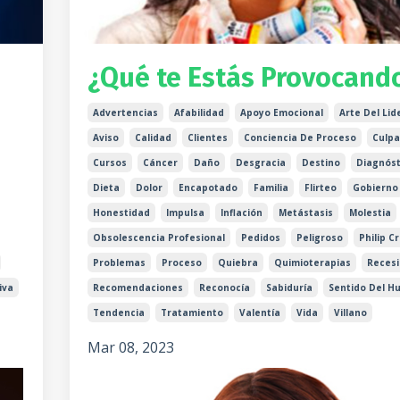
¿Qué te Estás Provocand
Advertencias
Afabilidad
Apoyo Emocional
Arte Del Li
Aviso
Calidad
Clientes
Conciencia De Proceso
Culpa
Cursos
Cáncer
Daño
Desgracia
Destino
Diagnóst
Dieta
Dolor
Encapotado
Familia
Flirteo
Gobierno
Honestidad
Impulsa
Inflación
Metástasis
Molestia
Obsolescencia Profesional
Pedidos
Peligroso
Philip C
Problemas
Proceso
Quiebra
Quimioterapias
Reces
iva
Recomendaciones
Reconocía
Sabiduría
Sentido Del H
Tendencia
Tratamiento
Valentía
Vida
Villano
Mar 08, 2023