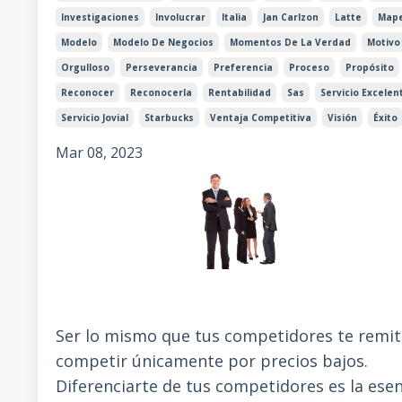
Investigaciones
Involucrar
Italia
Jan Carlzon
Latte
Map
Modelo
Modelo De Negocios
Momentos De La Verdad
Motivo
Orgulloso
Perseverancia
Preferencia
Proceso
Propósito
Reconocer
Reconocerla
Rentabilidad
Sas
Servicio Excelen
Servicio Jovial
Starbucks
Ventaja Competitiva
Visión
Éxito
Mar 08, 2023
Ser lo mismo que tus competidores te remit
competir únicamente por precios bajos.
Diferenciarte de tus competidores es la esen