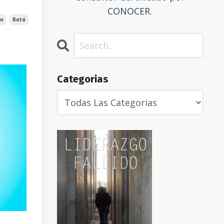
CONOCER.
ón
Retó
Categorias